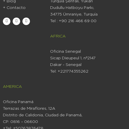
+ Blog
Turquía Şerifali, Yukarı
+ Contacto
Dudullu Hatboyu Parkı,
34775 Ümraniye, Turquía
Tel : +90 216 466 69 00
AFRICA
Oficina Senegal
Sicap Dieupeul 1, nº2147
Dakar - Senegal
Tel: +221774355262
AMERICA
Oficina Panamá
Terrazas de Miraflores, 12A
Distrito de Calidonia, Ciudad de Panamá,
CP: 0816 – 06600
+Tel: +50763876478