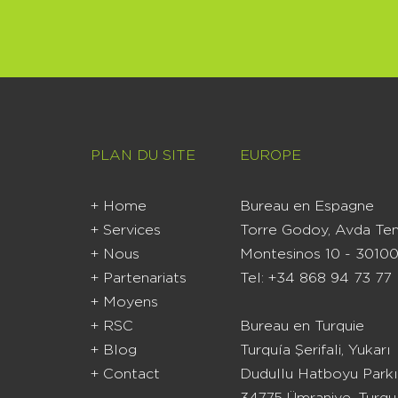
PLAN DU SITE
EUROPE
+ Home
Bureau en Espagne
+ Services
Torre Godoy, Avda Ten
+ Nous
Montesinos 10 - 30100
+ Partenariats
Tel: +34 868 94 73 77
+ Moyens
+ RSC
Bureau en Turquie
+ Blog
Turquía Şerifali, Yukarı
+ Contact
Dudullu Hatboyu Parkı
34775 Ümraniye, Turqu