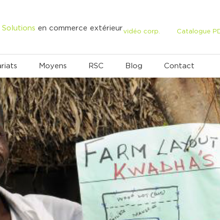
Solutions
en commerce extérieur
vidéo corp.
Catalogue P
riats
Moyens
RSC
Blog
Contact