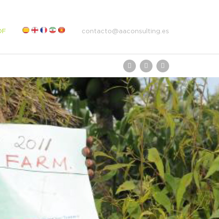
DF
contacto@aaconsulting.es