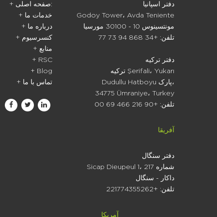
دفتر اسپانیا
+ صفحه اصلی:
Godoy Tower، Avda Teniente
+ خدمات ما
مونتسینوس 10 - 30100 مورسیا
+ درباره ما
تلفن: +34 868 94 73 77
+ کنسرسیوم
+ منابع
دفتر ترکیه
+ RSC
ترکیه Şerifali، Yukarı
+ Blog
Dudullu Hatboyu پارک،
+ تماس با ما
34775 Ümraniye، Turkey
تلفن: +90 216 466 69 00
آفریقا
دفتر سنگال
Sicap Dieupeul 1، شماره 217
داکار - سنگال
تلفن: +221774355262
آمریکا