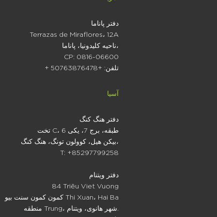
دفتر پاناما
Terrazas de Miraflores، 12A
ناحیه کلیدونیا، پاناما،
CP: 0816-06600
+ تلفن: +50763876478
آسیا
دفتر هنگ کنگ
تخت C، 6 طبقه، برج 7، یکی
بیکن هیل، کوولون تونگ، هنگ کنگ،
T: +85297799258
دفتر ویتنام
84 Triēu Viet Vuong
کمون کمون سنت بیو Thi Xuan، Hai Ba
منطقه Trung، شهر هانوی، ویتنام.