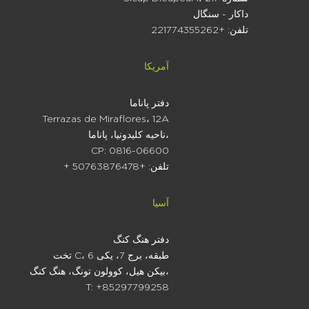
داکار - سنگال
تلفن: +221774355262
آمریکا
دفتر پاناما
Terrazas de Miraflores، 12A
ناحیه کلیدونیا، پاناما،
CP: 0816-06600
+ تلفن: +50763876478
آسیا
دفتر هنگ کنگ
تخت C، 6 طبقه، برج 7، یکی
بیکن هیل، کوولون تونگ، هنگ کنگ،
T: +85297799258