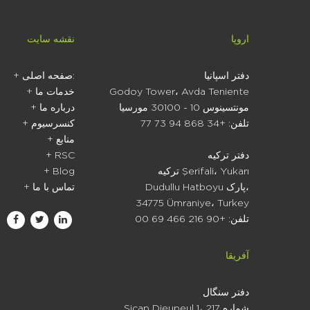
اروپا
نقشه سایت
دفتر اسپانیا
+ صفحه اصلی:
Godoy Tower، Avda Teniente
+ خدمات ما
مونتسینوس 10 - 30100 مورسیا
+ درباره ما
تلفن: +34 868 94 73 77
+ کنسرسیوم
+ منابع
دفتر ترکیه
+ RSC
ترکیه Şerifali، Yukarı
+ Blog
Dudullu Hatboyu پارک،
+ تماس با ما
34775 Ümraniye، Turkey
تلفن: +90 216 466 69 00
آفریقا
دفتر سنگال
Sicap Dieupeul 1، شماره 217