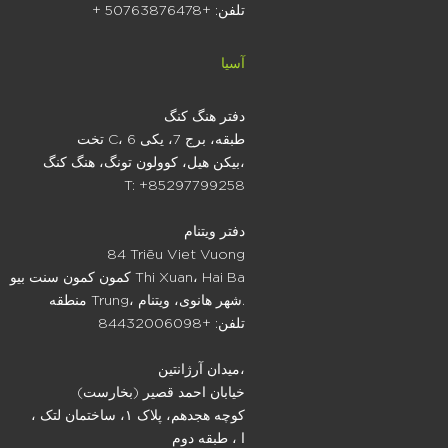
+ تلفن: +50763876478
آسیا
دفتر هنگ کنگ
تخت C، 6 طبقه، برج 7، یکی
بیکن هیل، کوولون تونگ، هنگ کنگ،
T: +85297799258
دفتر ویتنام
84 Triēu Viet Vuong
کمون کمون سنت بیو Thi Xuan، Hai Ba
منطقه Trung، شهر هانوی، ویتنام.
تلفن: +84432006098
میدان آرژانتین،
خیابان احمد قصیر (بخارست)
، کوچه هجدهم، پلاک ۱، ساختمان لتک
ا ، طبقه دوم