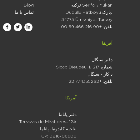
ترکیه Şerifali، Yukarı
+ Blog
Dudullu Hatboyu پارک،
+ تماس با ما
34775 Ümraniye، Turkey
تلفن: +90 216 466 69 00
آفریقا
دفتر سنگال
Sicap Dieupeul 1، شماره 217
داکار - سنگال
تلفن: +221774355262
آمریکا
دفتر پاناما
Terrazas de Miraflores، 12A
ناحیه کلیدونیا، پاناما،
CP: 0816-06600